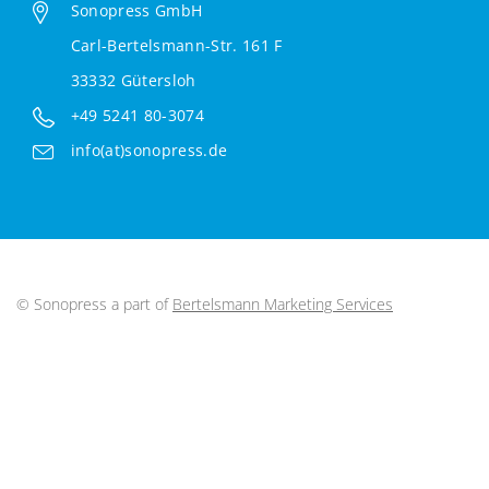
Sonopress GmbH
Carl-Bertelsmann-Str. 161 F
33332 Gütersloh
+49 5241 80-3074
info(at)sonopress.de
© Sonopress a part of
Bertelsmann Marketing Services