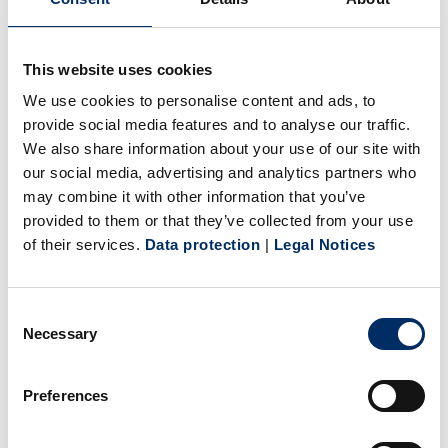
This website uses cookies
We use cookies to personalise content and ads, to
provide social media features and to analyse our traffic.
We also share information about your use of our site with
our social media, advertising and analytics partners who
may combine it with other information that you’ve
provided to them or that they’ve collected from your use
Die zum zweiten Mal mit dem TOP 100-Siegel
of their services.
Data protection
|
Legal Notices
ausgezeichnete Sonopress GmbH hat eine existenzielle
Herausforderung erfolgreich gemeistert: Seit mehr als 30
Consent
Jahren ist das Unternehmen aus Gütersloh auf die
Necessary
Selection
Entwicklung und Herstellung optischer Speichermedien
spezialisiert. Mehr als sieben Milliarden Silberscheiben
Preferences
mit Musik, Software, Spielen oder Filmen produzierte der
Top-Innovator bisher. Das Werk ist eines der führenden