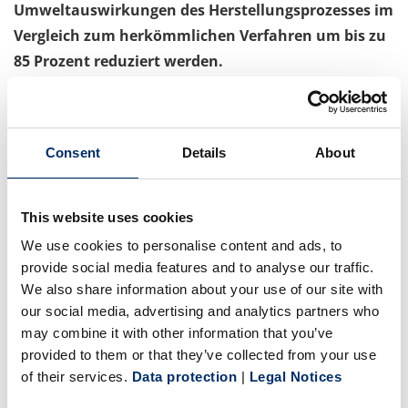
Umweltauswirkungen des Herstellungsprozesses im
Vergleich zum herkömmlichen Verfahren um bis zu
85 Prozent reduziert werden.
Sven Deutschmann, Geschäftsführer von Sonopress, freut
sich über den großen Erfolg der klimaschonend
Consent
Details
About
produzierten Langspielplatten: „Das Thema Nachhaltigkeit
rückt immer stärker in den Fokus der Musikbranche und
This website uses cookies
wir bedienen das hohe Interesse von Künstlern, Labeln
We use cookies to personalise content and ads, to
und Musikliebhabern nach umweltfreundlichen Produkten
provide social media features and to analyse our traffic.
mit unseren Angeboten. Um der kontinuierlich steigenden
We also share information about your use of our site with
Nachfrage nach der EcoRecord gerecht zu werden, haben
our social media, advertising and analytics partners who
wir unsere Produktionskapazitäten am Standort Gütersloh
may combine it with other information that you’ve
jetzt ausgebaut und planen, unseren Maschinenpark
provided to them or that they’ve collected from your use
bereits in den kommenden Monaten nochmals zu
of their services.
Data protection
|
Legal Notices
erweitern.“ Derzeit ist das Unternehmen nach Aussage von