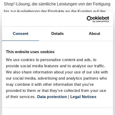
Shop“-Lösung, die sämtliche Leistungen von der Fertigung
bis zur Auslieferung der Produkte an die Kunden auf der
Iberischen Halbinsel bündelt.
Consent
Details
About
„Wir freuen uns über die operative Zusammenarbeit mit
dem markterfahrenen Vertriebspartner Xtern. Sie
repräsentiert einen wichtigen Schritt in unserer
This website uses cookies
langfristigen Ausrichtung auf den spanischen Markt“,
We use cookies to personalise content and ads, to
provide social media features and to analyse our traffic.
erklärte Sven Deutschmann, CEO Sonopress, zum
We also share information about your use of our site with
nachhaltig angelegten Ausbau der Marktanteile im
our social media, advertising and analytics partners who
spanischen Datenträgergeschäft.
may combine it with other information that you’ve
provided to them or that they’ve collected from your use
of their services.
Data protection
|
Legal Notices
„Vor dem Hintergrund der sich fortsetzenden
Konsolidierung des Marktes bietet Sonopress eine
etablierte Produktionslösung für sämtliche optisch
Consent