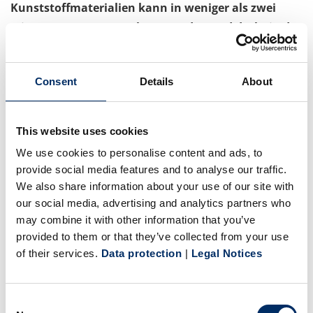
Kunststoffmaterialien kann in weniger als zwei
Minuten zusammengebaut werden und deckt in der
Anwendung das gesamte Gesicht inklusive Augen,
Nase und Mund ab. Die glasklare Folie
Consent
Details
About
gewährleistet eine gute Durchsicht und durch die
Form ergibt sich ein hoher Tragekomfort, der das
Atmen hinter der Schutzscheibe sehr leicht macht.
This website uses cookies
Von der Maske sollen am Stammsitz der beiden
We use cookies to personalise content and ads, to
Bertelsmann Printing Group-Unternehmen in
provide social media features and to analyse our traffic.
Gütersloh bis zu 50.000 Stück pro Woche produziert
We also share information about your use of our site with
werden.
our social media, advertising and analytics partners who
may combine it with other information that you’ve
provided to them or that they’ve collected from your use
„Die Gesichtsschutzmaske ist ein echtes
of their services.
Data protection
|
Legal Notices
Gemeinschaftsprodukt, bei dem unsere Design-,
Konstruktions-, und Produktionsexperten in Gütersloh
Consent
ebenso eng wie kreativ zusammengearbeitet haben“,